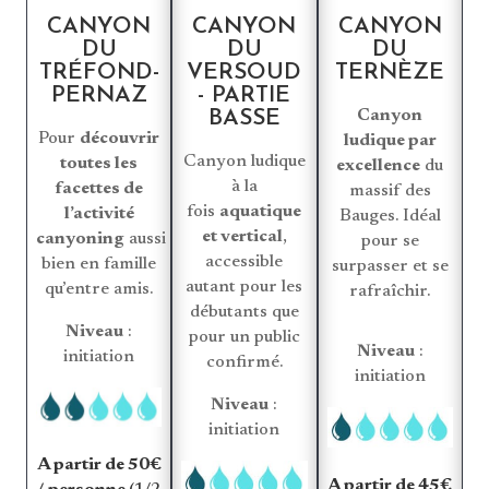
CANYON
CANYON
CANYON
DU
DU
DU
TRÉFOND-
VERSOUD
TERNÈZE
PERNAZ
- PARTIE
BASSE
Canyon
Pour
découvrir
ludique par
Canyon ludique
toutes les
excellence
du
à la
b
facettes de
massif des
fois
aquatique
l’activité
Bauges. Idéal
et vertical
,
canyoning
aussi
pour se
accessible
bien en famille
surpasser et se
autant pour les
qu’entre amis.
rafraîchir.
débutants que
Niveau
:
pour un public
Niveau
:
initiation
confirmé.
initiation
Niveau
:
initiation
A partir de 50€
A partir de 45€