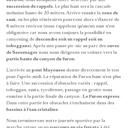
environ
, nous attaquons notre descente par une
succession de rappels
. Le plus haut sera la cascade
melusine haute de 20 mètres. Arrive ensuite la
zone de
saut
, ou les plus témèraires pourront alors s’élancer de
8 mètres environ (nous rappelons qu’aucun saut n’est
obligatoire car nous avons toujours la possibilité en
canyoning de
descendre soit en rappel soit en
toboggans
). Après une pause pic-nic au parc des
cuves
de Sassenages
nous nous dirigeons en voiture vers la
partie haute du canyon du furon
.
L’arrivée au
pont Mayousse
donne directement le ton
pour l’après-midi. La réputation du Furon haut n’est plus
à faire. Une succession d’obstacles variés : rappel,
toboggan, sauts, tyrolienne, passage en grotte nous
enmène à la partie finale du canyon :
Le Furon express
.
Dans cette partie les obstacles s’enchainent dans des
bassins à l’eau cristaline
.
Nous terminerons notre journée sportive par la
marche retour ou un
parcours en via ferrata
à été